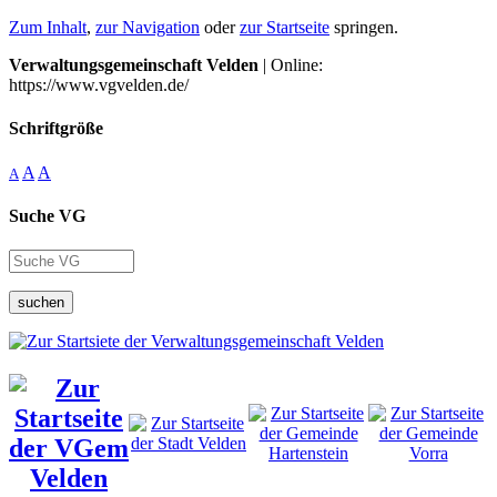
Zum Inhalt
,
zur Navigation
oder
zur Startseite
springen.
Verwaltungsgemeinschaft Velden
| Online:
https://www.vgvelden.de/
Schriftgröße
A
A
A
Suche VG
suchen