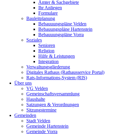
Ämter & Sachgebiete
Ihr Anliegen
Formulare
Bauleitplanung
Bebauuungspläne Velden
Bebauungspläne Hartenstein
Bebauuungspläne Vorra
Soziales
Senioren
Religion
Hilfe & Leistungen
Integration
Verwaltungsgliederung
Digitales Rathaus (Rathausservice Portal)
Rats-Informations-System (RIS)
Über uns
VG Velden
Gemeinschaftsversammlung
Haushalte
Satzungen & Verordnungen
Sitzungstermine
Gemeinden
Stadt Velden
Gemeinde Hartenstein
Gemeinde Vorra