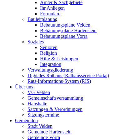
Ämter & Sachgebiete
Ihr Anliegen
Formulare
Bauleitplanung
Bebauuungspläne Velden
Bebauungspläne Hartenstein
Bebauuungspläne Vorra
Soziales
Senioren
Religion
Hilfe & Leistungen
Integration
Verwaltungsgliederung
Digitales Rathaus (Rathausservice Portal)
Rats-Informations-System (RIS)
Über uns
VG Velden
Gemeinschaftsversammlung
Haushalte
Satzungen & Verordnungen
Sitzungstermine
Gemeinden
Stadt Velden
Gemeinde Hartenstein
Gemeinde Vorra