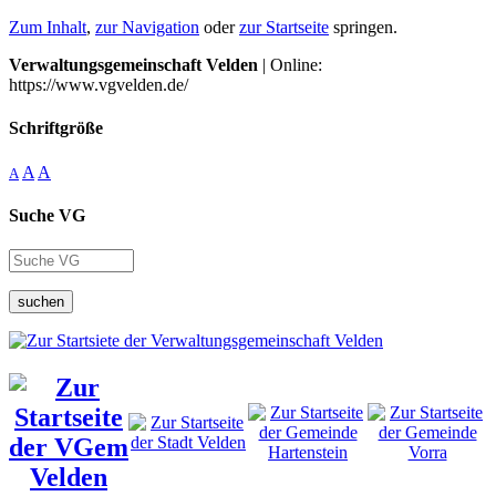
Zum Inhalt
,
zur Navigation
oder
zur Startseite
springen.
Verwaltungsgemeinschaft Velden
| Online:
https://www.vgvelden.de/
Schriftgröße
A
A
A
Suche VG
suchen