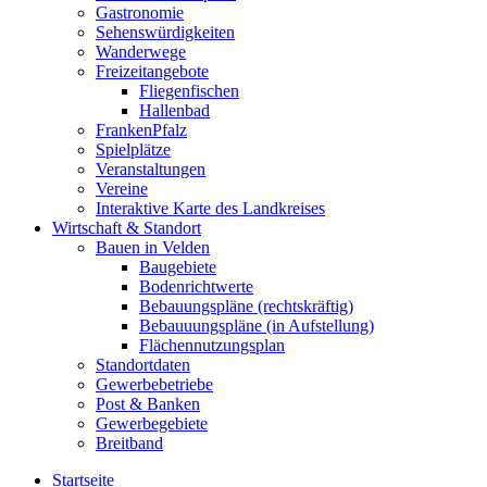
Gastronomie
Sehenswürdigkeiten
Wanderwege
Freizeitangebote
Fliegenfischen
Hallenbad
FrankenPfalz
Spielplätze
Veranstaltungen
Vereine
Interaktive Karte des Landkreises
Wirtschaft & Standort
Bauen in Velden
Baugebiete
Bodenrichtwerte
Bebauungspläne (rechtskräftig)
Bebauuungspläne (in Aufstellung)
Flächennutzungsplan
Standortdaten
Gewerbebetriebe
Post & Banken
Gewerbegebiete
Breitband
Startseite