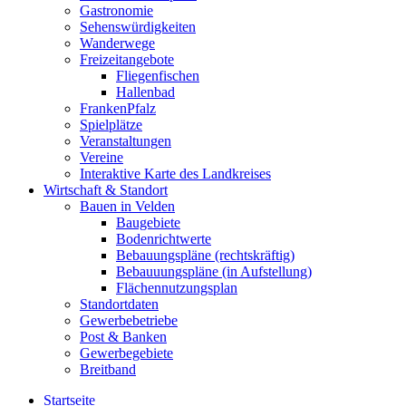
Gastronomie
Sehenswürdigkeiten
Wanderwege
Freizeitangebote
Fliegenfischen
Hallenbad
FrankenPfalz
Spielplätze
Veranstaltungen
Vereine
Interaktive Karte des Landkreises
Wirtschaft & Standort
Bauen in Velden
Baugebiete
Bodenrichtwerte
Bebauungspläne (rechtskräftig)
Bebauuungspläne (in Aufstellung)
Flächennutzungsplan
Standortdaten
Gewerbebetriebe
Post & Banken
Gewerbegebiete
Breitband
Startseite