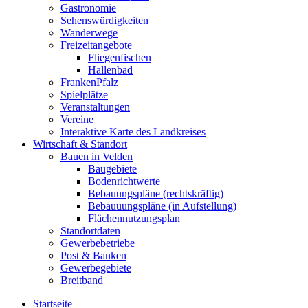
Gastronomie
Sehenswürdigkeiten
Wanderwege
Freizeitangebote
Fliegenfischen
Hallenbad
FrankenPfalz
Spielplätze
Veranstaltungen
Vereine
Interaktive Karte des Landkreises
Wirtschaft & Standort
Bauen in Velden
Baugebiete
Bodenrichtwerte
Bebauungspläne (rechtskräftig)
Bebauuungspläne (in Aufstellung)
Flächennutzungsplan
Standortdaten
Gewerbebetriebe
Post & Banken
Gewerbegebiete
Breitband
Startseite