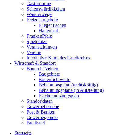
Gastronomie
Sehenswürdigkeiten
Wanderwege
Freizeitangebote
Fliegenfischen
Hallenbad
FrankenPfalz
Spielplätze
Veranstaltungen
Vereine
Interaktive Karte des Landkreises
Wirtschaft & Standort
Bauen in Velden
Baugebiete
Bodenrichtwerte
Bebauungspläne (rechtskräftig)
Bebauuungspläne (in Aufstellung)
Flächennutzungsplan
Standortdaten
Gewerbebetriebe
Post & Banken
Gewerbegebiete
Breitband
Startseite