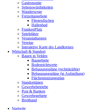
Gastronomie
Sehenswürdigkeiten
Wanderwege
Freizeitangebote
Fliegenfischen
Hallenbad
FrankenPfalz
Spielplätze
Veranstaltungen
Vereine
Interaktive Karte des Landkreises
Wirtschaft & Standort
Bauen in Velden
Baugebiete
Bodenrichtwerte
Bebauungspläne (rechtskräftig)
Bebauuungspläne (in Aufstellung)
Flächennutzungsplan
Standortdaten
Gewerbebetriebe
Post & Banken
Gewerbegebiete
Breitband
Startseite