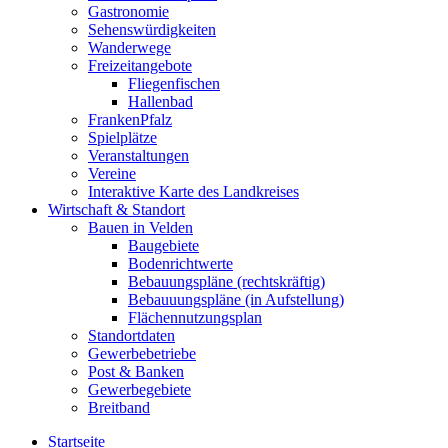
Gastronomie
Sehenswürdigkeiten
Wanderwege
Freizeitangebote
Fliegenfischen
Hallenbad
FrankenPfalz
Spielplätze
Veranstaltungen
Vereine
Interaktive Karte des Landkreises
Wirtschaft & Standort
Bauen in Velden
Baugebiete
Bodenrichtwerte
Bebauungspläne (rechtskräftig)
Bebauuungspläne (in Aufstellung)
Flächennutzungsplan
Standortdaten
Gewerbebetriebe
Post & Banken
Gewerbegebiete
Breitband
Startseite