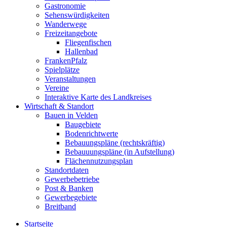
Gastronomie
Sehenswürdigkeiten
Wanderwege
Freizeitangebote
Fliegenfischen
Hallenbad
FrankenPfalz
Spielplätze
Veranstaltungen
Vereine
Interaktive Karte des Landkreises
Wirtschaft & Standort
Bauen in Velden
Baugebiete
Bodenrichtwerte
Bebauungspläne (rechtskräftig)
Bebauuungspläne (in Aufstellung)
Flächennutzungsplan
Standortdaten
Gewerbebetriebe
Post & Banken
Gewerbegebiete
Breitband
Startseite