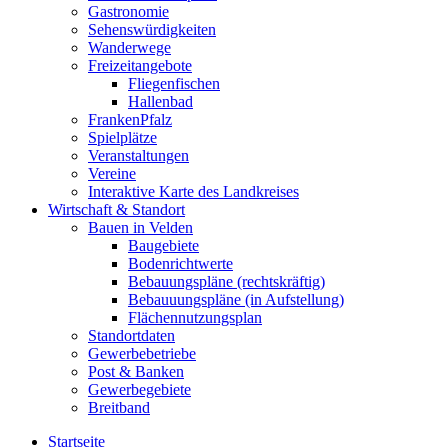
Gastronomie
Sehenswürdigkeiten
Wanderwege
Freizeitangebote
Fliegenfischen
Hallenbad
FrankenPfalz
Spielplätze
Veranstaltungen
Vereine
Interaktive Karte des Landkreises
Wirtschaft & Standort
Bauen in Velden
Baugebiete
Bodenrichtwerte
Bebauungspläne (rechtskräftig)
Bebauuungspläne (in Aufstellung)
Flächennutzungsplan
Standortdaten
Gewerbebetriebe
Post & Banken
Gewerbegebiete
Breitband
Startseite