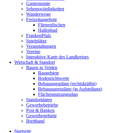
Gastronomie
Sehenswürdigkeiten
Wanderwege
Freizeitangebote
Fliegenfischen
Hallenbad
FrankenPfalz
Spielplätze
Veranstaltungen
Vereine
Interaktive Karte des Landkreises
Wirtschaft & Standort
Bauen in Velden
Baugebiete
Bodenrichtwerte
Bebauungspläne (rechtskräftig)
Bebauuungspläne (in Aufstellung)
Flächennutzungsplan
Standortdaten
Gewerbebetriebe
Post & Banken
Gewerbegebiete
Breitband
Startseite