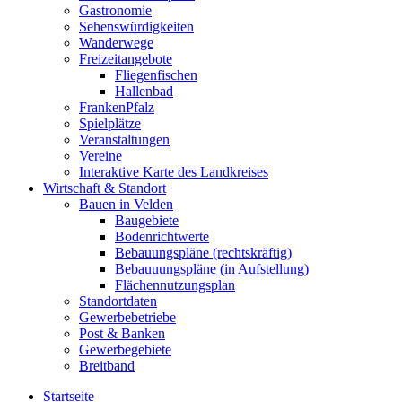
Gastronomie
Sehenswürdigkeiten
Wanderwege
Freizeitangebote
Fliegenfischen
Hallenbad
FrankenPfalz
Spielplätze
Veranstaltungen
Vereine
Interaktive Karte des Landkreises
Wirtschaft & Standort
Bauen in Velden
Baugebiete
Bodenrichtwerte
Bebauungspläne (rechtskräftig)
Bebauuungspläne (in Aufstellung)
Flächennutzungsplan
Standortdaten
Gewerbebetriebe
Post & Banken
Gewerbegebiete
Breitband
Startseite