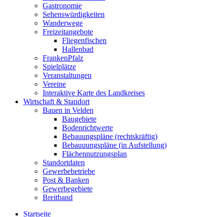
Gastronomie
Sehenswürdigkeiten
Wanderwege
Freizeitangebote
Fliegenfischen
Hallenbad
FrankenPfalz
Spielplätze
Veranstaltungen
Vereine
Interaktive Karte des Landkreises
Wirtschaft & Standort
Bauen in Velden
Baugebiete
Bodenrichtwerte
Bebauungspläne (rechtskräftig)
Bebauuungspläne (in Aufstellung)
Flächennutzungsplan
Standortdaten
Gewerbebetriebe
Post & Banken
Gewerbegebiete
Breitband
Startseite