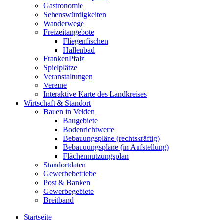
Gastronomie
Sehenswürdigkeiten
Wanderwege
Freizeitangebote
Fliegenfischen
Hallenbad
FrankenPfalz
Spielplätze
Veranstaltungen
Vereine
Interaktive Karte des Landkreises
Wirtschaft & Standort
Bauen in Velden
Baugebiete
Bodenrichtwerte
Bebauungspläne (rechtskräftig)
Bebauuungspläne (in Aufstellung)
Flächennutzungsplan
Standortdaten
Gewerbebetriebe
Post & Banken
Gewerbegebiete
Breitband
Startseite