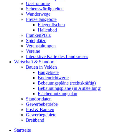
Gastronomie
Sehenswürdigkeiten
Wanderwege
Freizeitangebote
Fliegenfischen
Hallenbad
FrankenPfalz
Spielplätze
Veranstaltungen
Vereine
Interaktive Karte des Landkreises
Wirtschaft & Standort
Bauen in Velden
Baugebiete
Bodenrichtwerte
Bebauungspläne (rechtskräftig)
Bebauuungspläne (in Aufstellung)
Flächennutzungsplan
Standortdaten
Gewerbebetriebe
Post & Banken
Gewerbegebiete
Breitband
Startseite