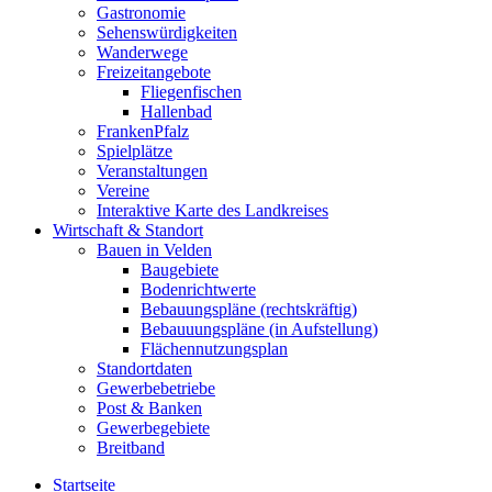
Gastronomie
Sehenswürdigkeiten
Wanderwege
Freizeitangebote
Fliegenfischen
Hallenbad
FrankenPfalz
Spielplätze
Veranstaltungen
Vereine
Interaktive Karte des Landkreises
Wirtschaft & Standort
Bauen in Velden
Baugebiete
Bodenrichtwerte
Bebauungspläne (rechtskräftig)
Bebauuungspläne (in Aufstellung)
Flächennutzungsplan
Standortdaten
Gewerbebetriebe
Post & Banken
Gewerbegebiete
Breitband
Startseite