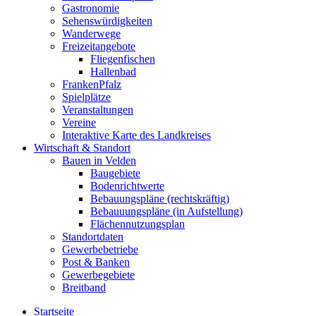
Gastronomie
Sehenswürdigkeiten
Wanderwege
Freizeitangebote
Fliegenfischen
Hallenbad
FrankenPfalz
Spielplätze
Veranstaltungen
Vereine
Interaktive Karte des Landkreises
Wirtschaft & Standort
Bauen in Velden
Baugebiete
Bodenrichtwerte
Bebauungspläne (rechtskräftig)
Bebauuungspläne (in Aufstellung)
Flächennutzungsplan
Standortdaten
Gewerbebetriebe
Post & Banken
Gewerbegebiete
Breitband
Startseite