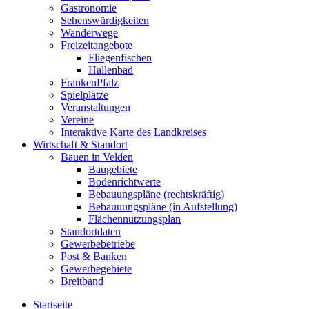
Gastronomie
Sehenswürdigkeiten
Wanderwege
Freizeitangebote
Fliegenfischen
Hallenbad
FrankenPfalz
Spielplätze
Veranstaltungen
Vereine
Interaktive Karte des Landkreises
Wirtschaft & Standort
Bauen in Velden
Baugebiete
Bodenrichtwerte
Bebauungspläne (rechtskräftig)
Bebauuungspläne (in Aufstellung)
Flächennutzungsplan
Standortdaten
Gewerbebetriebe
Post & Banken
Gewerbegebiete
Breitband
Startseite