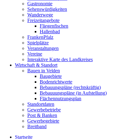
Gastronomie
Sehenswürdigkeiten
Wanderwege
Freizeitangebote
Fliegenfischen
Hallenbad
FrankenPfalz
Spielplätze
Veranstaltungen
Vereine
Interaktive Karte des Landkreises
Wirtschaft & Standort
Bauen in Velden
Baugebiete
Bodenrichtwerte
Bebauungspläne (rechtskräftig)
Bebauuungspläne (in Aufstellung)
Flächennutzungsplan
Standortdaten
Gewerbebetriebe
Post & Banken
Gewerbegebiete
Breitband
Startseite