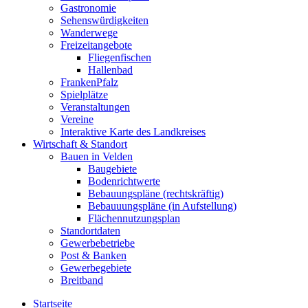
Gastronomie
Sehenswürdigkeiten
Wanderwege
Freizeitangebote
Fliegenfischen
Hallenbad
FrankenPfalz
Spielplätze
Veranstaltungen
Vereine
Interaktive Karte des Landkreises
Wirtschaft & Standort
Bauen in Velden
Baugebiete
Bodenrichtwerte
Bebauungspläne (rechtskräftig)
Bebauuungspläne (in Aufstellung)
Flächennutzungsplan
Standortdaten
Gewerbebetriebe
Post & Banken
Gewerbegebiete
Breitband
Startseite