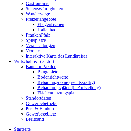
Gastronomie
Sehenswürdigkeiten
Wanderwege
Freizeitangebote
Fliegenfischen
Hallenbad
FrankenPfalz
Spielplätze
Veranstaltungen
Vereine
Interaktive Karte des Landkreises
Wirtschaft & Standort
Bauen in Velden
Baugebiete
Bodenrichtwerte
Bebauungspläne (rechtskräftig)
Bebauuungspläne (in Aufstellung)
Flächennutzungsplan
Standortdaten
Gewerbebetriebe
Post & Banken
Gewerbegebiete
Breitband
Startseite