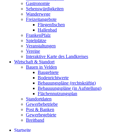
Gastronomie
Sehenswürdigkeiten
Wanderwege
Freizeitangebote
Fliegenfischen
Hallenbad
FrankenPfalz
Spielplätze
Veranstaltungen
Vereine
Interaktive Karte des Landkreises
Wirtschaft & Standort
Bauen in Velden
Baugebiete
Bodenrichtwerte
Bebauungspläne (rechtskräftig)
Bebauuungspläne (in Aufstellung)
Flächennutzungsplan
Standortdaten
Gewerbebetriebe
Post & Banken
Gewerbegebiete
Breitband
Startseite