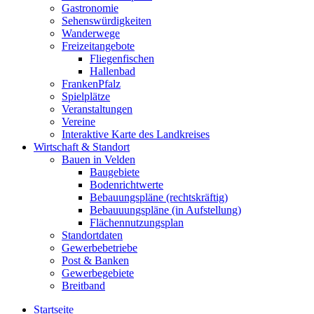
Gastronomie
Sehenswürdigkeiten
Wanderwege
Freizeitangebote
Fliegenfischen
Hallenbad
FrankenPfalz
Spielplätze
Veranstaltungen
Vereine
Interaktive Karte des Landkreises
Wirtschaft & Standort
Bauen in Velden
Baugebiete
Bodenrichtwerte
Bebauungspläne (rechtskräftig)
Bebauuungspläne (in Aufstellung)
Flächennutzungsplan
Standortdaten
Gewerbebetriebe
Post & Banken
Gewerbegebiete
Breitband
Startseite