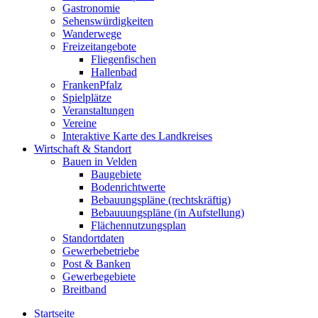
Gastronomie
Sehenswürdigkeiten
Wanderwege
Freizeitangebote
Fliegenfischen
Hallenbad
FrankenPfalz
Spielplätze
Veranstaltungen
Vereine
Interaktive Karte des Landkreises
Wirtschaft & Standort
Bauen in Velden
Baugebiete
Bodenrichtwerte
Bebauungspläne (rechtskräftig)
Bebauuungspläne (in Aufstellung)
Flächennutzungsplan
Standortdaten
Gewerbebetriebe
Post & Banken
Gewerbegebiete
Breitband
Startseite