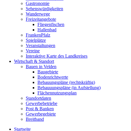
Gastronomie
Sehenswürdigkeiten
Wanderwege
Freizeitangebote
Fliegenfischen
Hallenbad
FrankenPfalz
Spielplätze
Veranstaltungen
Vereine
Interaktive Karte des Landkreises
Wirtschaft & Standort
Bauen in Velden
Baugebiete
Bodenrichtwerte
Bebauungspläne (rechtskräftig)
Bebauuungspläne (in Aufstellung)
Flächennutzungsplan
Standortdaten
Gewerbebetriebe
Post & Banken
Gewerbegebiete
Breitband
Startseite