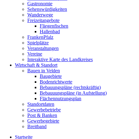
Gastronomie
Sehenswürdigkeiten
Wanderwege
Freizeitangebote
Fliegenfischen
Hallenbad
FrankenPfalz
Spielplätze
Veranstaltungen
Vereine
Interaktive Karte des Landkreises
Wirtschaft & Standort
Bauen in Velden
Baugebiete
Bodenrichtwerte
Bebauungspläne (rechtskräftig)
Bebauuungspläne (in Aufstellung)
Flächennutzungsplan
Standortdaten
Gewerbebetriebe
Post & Banken
Gewerbegebiete
Breitband
Startseite