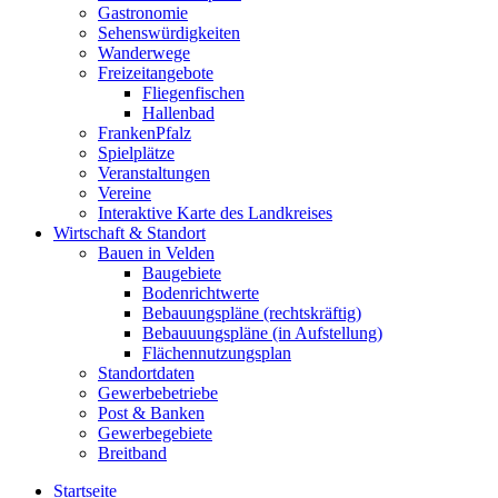
Gastronomie
Sehenswürdigkeiten
Wanderwege
Freizeitangebote
Fliegenfischen
Hallenbad
FrankenPfalz
Spielplätze
Veranstaltungen
Vereine
Interaktive Karte des Landkreises
Wirtschaft & Standort
Bauen in Velden
Baugebiete
Bodenrichtwerte
Bebauungspläne (rechtskräftig)
Bebauuungspläne (in Aufstellung)
Flächennutzungsplan
Standortdaten
Gewerbebetriebe
Post & Banken
Gewerbegebiete
Breitband
Startseite