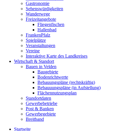
Gastronomie
Sehenswürdigkeiten
Wanderwege
Freizeitangebote
Fliegenfischen
Hallenbad
FrankenPfalz
Spielplätze
Veranstaltungen
Vereine
Interaktive Karte des Landkreises
Wirtschaft & Standort
Bauen in Velden
Baugebiete
Bodenrichtwerte
Bebauungspläne (rechtskräftig)
Bebauuungspläne (in Aufstellung)
Flächennutzungsplan
Standortdaten
Gewerbebetriebe
Post & Banken
Gewerbegebiete
Breitband
Startseite