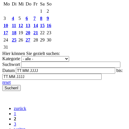
Mo
Di
Mi
Do
Fr
Sa
So
1
2
3
4
5
6
7
8
9
10
11
12
13
14
15
16
17
18
19
20
21
22
23
24
25
26
27
28
29
30
31
Hier können Sie gezielt suchen:
Kategorie
Suchwort
Datum
bis:
reset
zurück
1
2
3