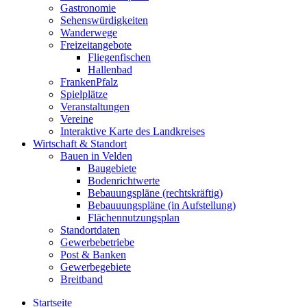
Gastronomie
Sehenswürdigkeiten
Wanderwege
Freizeitangebote
Fliegenfischen
Hallenbad
FrankenPfalz
Spielplätze
Veranstaltungen
Vereine
Interaktive Karte des Landkreises
Wirtschaft & Standort
Bauen in Velden
Baugebiete
Bodenrichtwerte
Bebauungspläne (rechtskräftig)
Bebauuungspläne (in Aufstellung)
Flächennutzungsplan
Standortdaten
Gewerbebetriebe
Post & Banken
Gewerbegebiete
Breitband
Startseite