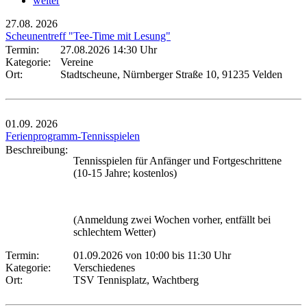
weiter
27.08.
2026
Scheunentreff "Tee-Time mit Lesung"
Termin:
27.08.2026 14:30 Uhr
Kategorie:
Vereine
Ort:
Stadtscheune, Nürnberger Straße 10, 91235 Velden
01.09.
2026
Ferienprogramm-Tennisspielen
Beschreibung:
Tennisspielen für Anfänger und Fortgeschrittene
(10-15 Jahre; kostenlos)
(Anmeldung zwei Wochen vorher, entfällt bei
schlechtem Wetter)
Termin:
01.09.2026 von 10:00
bis 11:30 Uhr
Kategorie:
Verschiedenes
Ort:
TSV Tennisplatz, Wachtberg