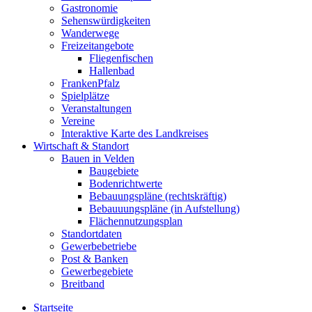
Gastronomie
Sehenswürdigkeiten
Wanderwege
Freizeitangebote
Fliegenfischen
Hallenbad
FrankenPfalz
Spielplätze
Veranstaltungen
Vereine
Interaktive Karte des Landkreises
Wirtschaft & Standort
Bauen in Velden
Baugebiete
Bodenrichtwerte
Bebauungspläne (rechtskräftig)
Bebauuungspläne (in Aufstellung)
Flächennutzungsplan
Standortdaten
Gewerbebetriebe
Post & Banken
Gewerbegebiete
Breitband
Startseite