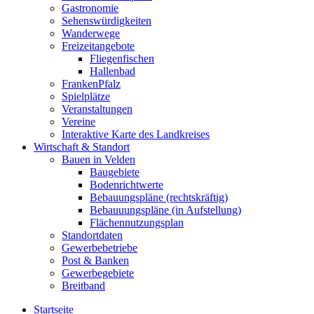
Gastronomie
Sehenswürdigkeiten
Wanderwege
Freizeitangebote
Fliegenfischen
Hallenbad
FrankenPfalz
Spielplätze
Veranstaltungen
Vereine
Interaktive Karte des Landkreises
Wirtschaft & Standort
Bauen in Velden
Baugebiete
Bodenrichtwerte
Bebauungspläne (rechtskräftig)
Bebauuungspläne (in Aufstellung)
Flächennutzungsplan
Standortdaten
Gewerbebetriebe
Post & Banken
Gewerbegebiete
Breitband
Startseite