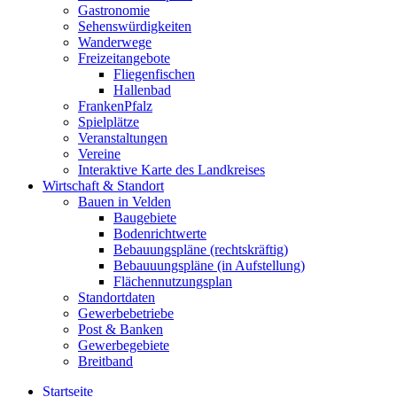
Gastronomie
Sehenswürdigkeiten
Wanderwege
Freizeitangebote
Fliegenfischen
Hallenbad
FrankenPfalz
Spielplätze
Veranstaltungen
Vereine
Interaktive Karte des Landkreises
Wirtschaft & Standort
Bauen in Velden
Baugebiete
Bodenrichtwerte
Bebauungspläne (rechtskräftig)
Bebauuungspläne (in Aufstellung)
Flächennutzungsplan
Standortdaten
Gewerbebetriebe
Post & Banken
Gewerbegebiete
Breitband
Startseite