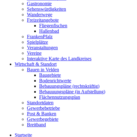
Gastronomie
Sehenswürdigkeiten
Wanderwege
Freizeitangebote
Fliegenfischen
Hallenbad
FrankenPfalz
Spielplätze
Veranstaltungen
Vereine
Interaktive Karte des Landkreises
Wirtschaft & Standort
Bauen in Velden
Baugebiete
Bodenrichtwerte
Bebauungspläne (rechtskräftig)
Bebauuungspläne (in Aufstellung)
Flächennutzungsplan
Standortdaten
Gewerbebetriebe
Post & Banken
Gewerbegebiete
Breitband
Startseite