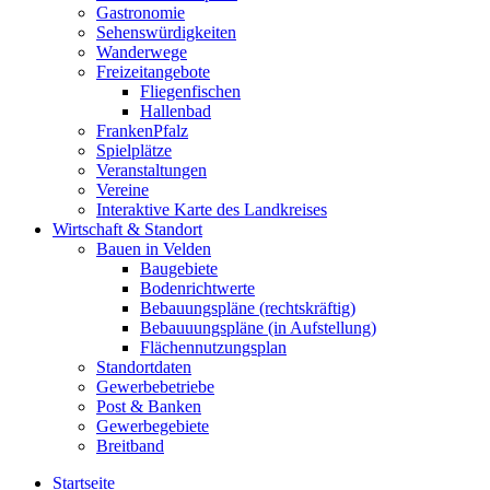
Gastronomie
Sehenswürdigkeiten
Wanderwege
Freizeitangebote
Fliegenfischen
Hallenbad
FrankenPfalz
Spielplätze
Veranstaltungen
Vereine
Interaktive Karte des Landkreises
Wirtschaft & Standort
Bauen in Velden
Baugebiete
Bodenrichtwerte
Bebauungspläne (rechtskräftig)
Bebauuungspläne (in Aufstellung)
Flächennutzungsplan
Standortdaten
Gewerbebetriebe
Post & Banken
Gewerbegebiete
Breitband
Startseite