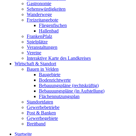
Gastronomie
Sehenswürdigkeiten
Wanderwege
Freizeitangebote
Fliegenfischen
Hallenbad
FrankenPfalz
Spielplätze
Veranstaltungen
Vereine
Interaktive Karte des Landkreises
Wirtschaft & Standort
Bauen in Velden
Baugebiete
Bodenrichtwerte
Bebauungspläne (rechtskräftig)
Bebauuungspläne (in Aufstellung)
Flächennutzungsplan
Standortdaten
Gewerbebetriebe
Post & Banken
Gewerbegebiete
Breitband
Startseite