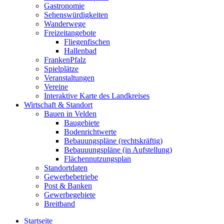
Gastronomie
Sehenswürdigkeiten
Wanderwege
Freizeitangebote
Fliegenfischen
Hallenbad
FrankenPfalz
Spielplätze
Veranstaltungen
Vereine
Interaktive Karte des Landkreises
Wirtschaft & Standort
Bauen in Velden
Baugebiete
Bodenrichtwerte
Bebauungspläne (rechtskräftig)
Bebauuungspläne (in Aufstellung)
Flächennutzungsplan
Standortdaten
Gewerbebetriebe
Post & Banken
Gewerbegebiete
Breitband
Startseite