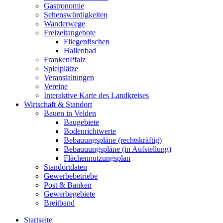
Gastronomie
Sehenswürdigkeiten
Wanderwege
Freizeitangebote
Fliegenfischen
Hallenbad
FrankenPfalz
Spielplätze
Veranstaltungen
Vereine
Interaktive Karte des Landkreises
Wirtschaft & Standort
Bauen in Velden
Baugebiete
Bodenrichtwerte
Bebauungspläne (rechtskräftig)
Bebauuungspläne (in Aufstellung)
Flächennutzungsplan
Standortdaten
Gewerbebetriebe
Post & Banken
Gewerbegebiete
Breitband
Startseite