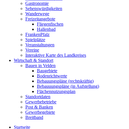
Gastronomie
Sehenswürdigkeiten
Wanderwege
Freizeitangebote
Fliegenfischen
Hallenbad
FrankenPfalz
Spielplätze
Veranstaltungen
Vereine
Interaktive Karte des Landkreises
Wirtschaft & Standort
Bauen in Velden
Baugebiete
Bodenrichtwerte
Bebauungspläne (rechtskräftig)
Bebauuungspläne (in Aufstellung)
Flächennutzungsplan
Standortdaten
Gewerbebetriebe
Post & Banken
Gewerbegebiete
Breitband
Startseite