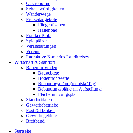
Gastronomie
Sehenswürdigkeiten
Wanderwege
Freizeitangebote
Fliegenfischen
Hallenbad
FrankenPfalz
Spielplätze
Veranstaltungen
Vereine
Interaktive Karte des Landkreises
Wirtschaft & Standort
Bauen in Velden
Baugebiete
Bodenrichtwerte
Bebauungspläne (rechtskräftig)
Bebauuungspläne (in Aufstellung)
Flächennutzungsplan
Standortdaten
Gewerbebetriebe
Post & Banken
Gewerbegebiete
Breitband
Startseite