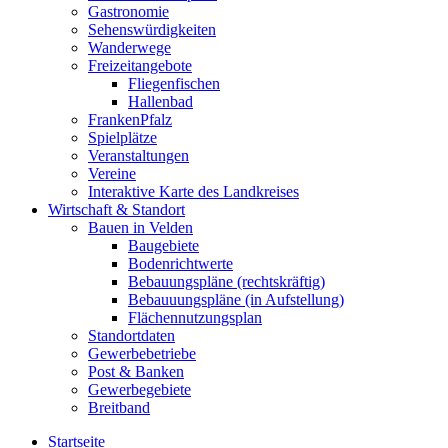
Gastronomie
Sehenswürdigkeiten
Wanderwege
Freizeitangebote
Fliegenfischen
Hallenbad
FrankenPfalz
Spielplätze
Veranstaltungen
Vereine
Interaktive Karte des Landkreises
Wirtschaft & Standort
Bauen in Velden
Baugebiete
Bodenrichtwerte
Bebauungspläne (rechtskräftig)
Bebauuungspläne (in Aufstellung)
Flächennutzungsplan
Standortdaten
Gewerbebetriebe
Post & Banken
Gewerbegebiete
Breitband
Startseite