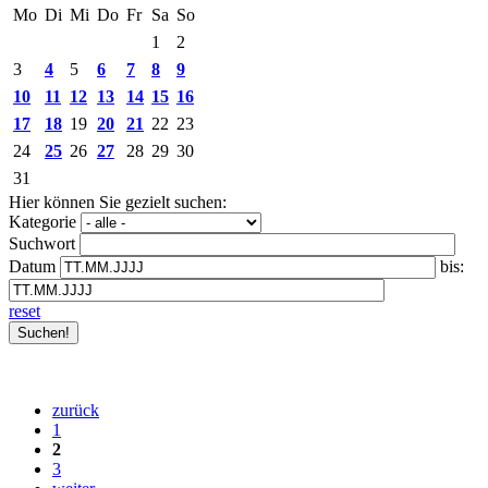
Mo
Di
Mi
Do
Fr
Sa
So
1
2
3
4
5
6
7
8
9
10
11
12
13
14
15
16
17
18
19
20
21
22
23
24
25
26
27
28
29
30
31
Hier können Sie gezielt suchen:
Kategorie
Suchwort
Datum
bis:
reset
zurück
1
2
3