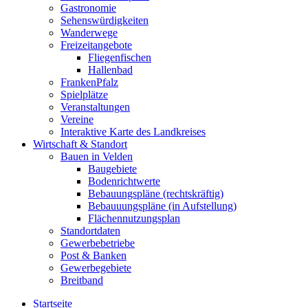
Gastronomie
Sehenswürdigkeiten
Wanderwege
Freizeitangebote
Fliegenfischen
Hallenbad
FrankenPfalz
Spielplätze
Veranstaltungen
Vereine
Interaktive Karte des Landkreises
Wirtschaft & Standort
Bauen in Velden
Baugebiete
Bodenrichtwerte
Bebauungspläne (rechtskräftig)
Bebauuungspläne (in Aufstellung)
Flächennutzungsplan
Standortdaten
Gewerbebetriebe
Post & Banken
Gewerbegebiete
Breitband
Startseite