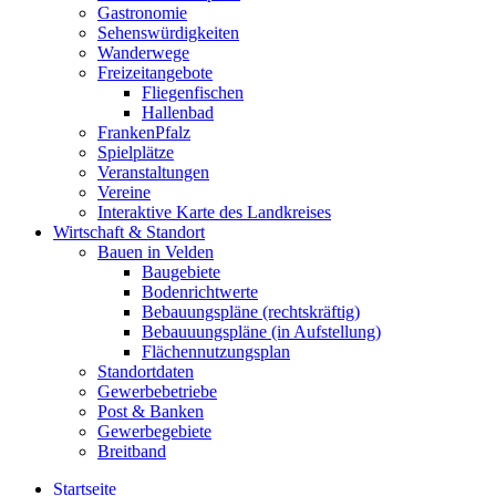
Gastronomie
Sehenswürdigkeiten
Wanderwege
Freizeitangebote
Fliegenfischen
Hallenbad
FrankenPfalz
Spielplätze
Veranstaltungen
Vereine
Interaktive Karte des Landkreises
Wirtschaft & Standort
Bauen in Velden
Baugebiete
Bodenrichtwerte
Bebauungspläne (rechtskräftig)
Bebauuungspläne (in Aufstellung)
Flächennutzungsplan
Standortdaten
Gewerbebetriebe
Post & Banken
Gewerbegebiete
Breitband
Startseite