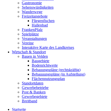
Gastronomie
Sehenswürdigkeiten
Wanderwege
Freizeitangebote
Fliegenfischen
Hallenbad
FrankenPfalz
Spielplätze
Veranstaltungen
Vereine
Interaktive Karte des Landkreises
Wirtschaft & Standort
Bauen in Velden
Baugebiete
Bodenrichtwerte
Bebauungspläne (rechtskräftig)
Bebauuungspläne (in Aufstellung)
Flächennutzungsplan
Standortdaten
Gewerbebetriebe
Post & Banken
Gewerbegebiete
Breitband
Startseite