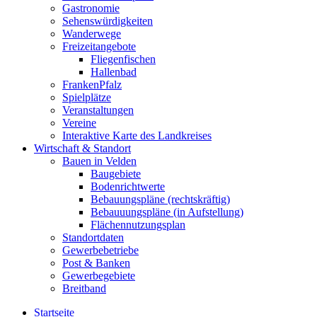
Gastronomie
Sehenswürdigkeiten
Wanderwege
Freizeitangebote
Fliegenfischen
Hallenbad
FrankenPfalz
Spielplätze
Veranstaltungen
Vereine
Interaktive Karte des Landkreises
Wirtschaft & Standort
Bauen in Velden
Baugebiete
Bodenrichtwerte
Bebauungspläne (rechtskräftig)
Bebauuungspläne (in Aufstellung)
Flächennutzungsplan
Standortdaten
Gewerbebetriebe
Post & Banken
Gewerbegebiete
Breitband
Startseite