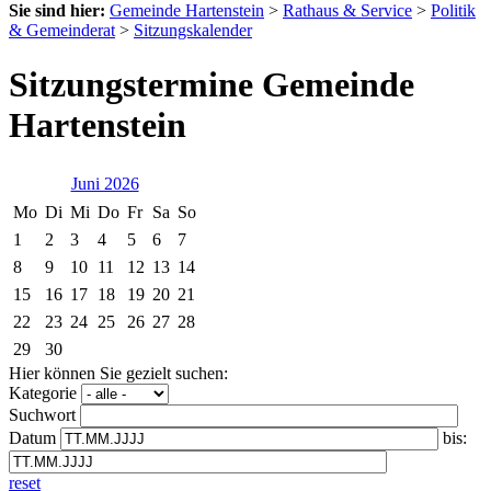
Sie sind hier:
Gemeinde Hartenstein
>
Rathaus & Service
>
Politik
& Gemeinderat
>
Sitzungskalender
Sitzungstermine Gemeinde
Hartenstein
Juni 2026
Mo
Di
Mi
Do
Fr
Sa
So
1
2
3
4
5
6
7
8
9
10
11
12
13
14
15
16
17
18
19
20
21
22
23
24
25
26
27
28
29
30
Hier können Sie gezielt suchen:
Kategorie
Suchwort
Datum
bis:
reset