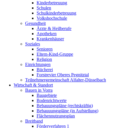
Kinderbetreuung
Schulen
Schulkinderbetreuung
Volkshochschule
Gesundheit
Ärzte & Heilberufe
Apotheken
Krankenhäuser
Soziales
Senioren
Eltern-Kind-Gruppe
Religion
Einrichtungen
Bücherei
Forstrevier Oberes Pegnitztal
Teilnehmergemeinschaft Alfalter-Düsselbach
Wirtschaft & Standort
Bauen in Vorra
Baugebiete
Bodenrichtwerte
Bebauungspläne (rechtskräftig)
Bebauuungspläne (in Aufstellung)
Flächennutzungsplan
Breitband
Förderverfahren 1