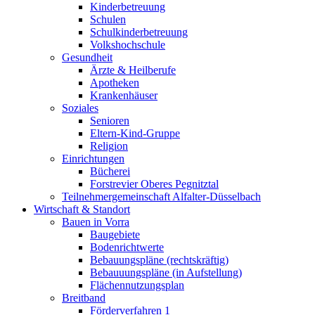
Kinderbetreuung
Schulen
Schulkinderbetreuung
Volkshochschule
Gesundheit
Ärzte & Heilberufe
Apotheken
Krankenhäuser
Soziales
Senioren
Eltern-Kind-Gruppe
Religion
Einrichtungen
Bücherei
Forstrevier Oberes Pegnitztal
Teilnehmergemeinschaft Alfalter-Düsselbach
Wirtschaft & Standort
Bauen in Vorra
Baugebiete
Bodenrichtwerte
Bebauungspläne (rechtskräftig)
Bebauuungspläne (in Aufstellung)
Flächennutzungsplan
Breitband
Förderverfahren 1