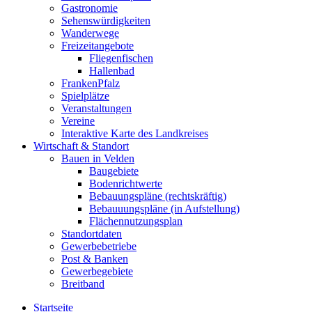
Gastronomie
Sehenswürdigkeiten
Wanderwege
Freizeitangebote
Fliegenfischen
Hallenbad
FrankenPfalz
Spielplätze
Veranstaltungen
Vereine
Interaktive Karte des Landkreises
Wirtschaft & Standort
Bauen in Velden
Baugebiete
Bodenrichtwerte
Bebauungspläne (rechtskräftig)
Bebauuungspläne (in Aufstellung)
Flächennutzungsplan
Standortdaten
Gewerbebetriebe
Post & Banken
Gewerbegebiete
Breitband
Startseite