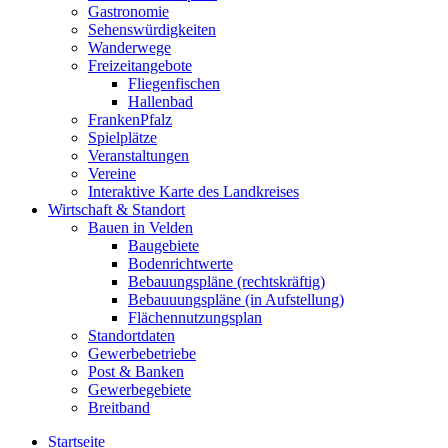
Gastronomie
Sehenswürdigkeiten
Wanderwege
Freizeitangebote
Fliegenfischen
Hallenbad
FrankenPfalz
Spielplätze
Veranstaltungen
Vereine
Interaktive Karte des Landkreises
Wirtschaft & Standort
Bauen in Velden
Baugebiete
Bodenrichtwerte
Bebauungspläne (rechtskräftig)
Bebauuungspläne (in Aufstellung)
Flächennutzungsplan
Standortdaten
Gewerbebetriebe
Post & Banken
Gewerbegebiete
Breitband
Startseite