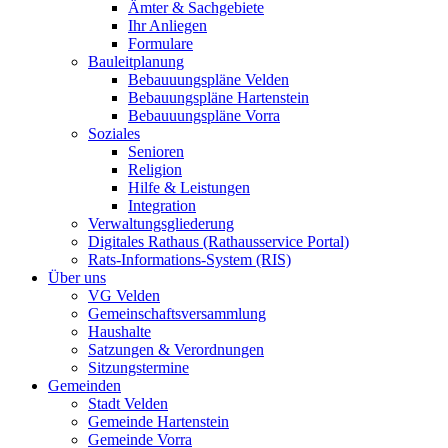
Ämter & Sachgebiete
Ihr Anliegen
Formulare
Bauleitplanung
Bebauuungspläne Velden
Bebauungspläne Hartenstein
Bebauuungspläne Vorra
Soziales
Senioren
Religion
Hilfe & Leistungen
Integration
Verwaltungsgliederung
Digitales Rathaus (Rathausservice Portal)
Rats-Informations-System (RIS)
Über uns
VG Velden
Gemeinschaftsversammlung
Haushalte
Satzungen & Verordnungen
Sitzungstermine
Gemeinden
Stadt Velden
Gemeinde Hartenstein
Gemeinde Vorra