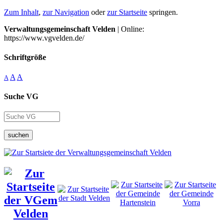
Zum Inhalt
,
zur Navigation
oder
zur Startseite
springen.
Verwaltungsgemeinschaft Velden
| Online:
https://www.vgvelden.de/
Schriftgröße
A
A
A
Suche VG
suchen